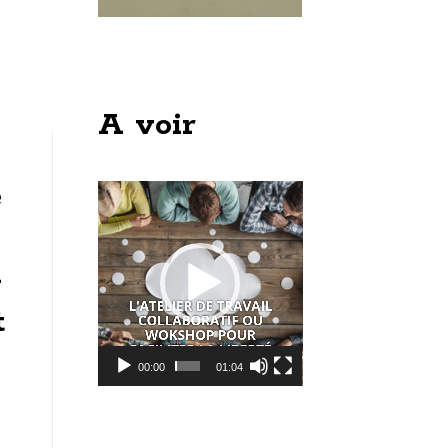
A voir
e
Lecteur
vidéo
-
t
00:00
01:04