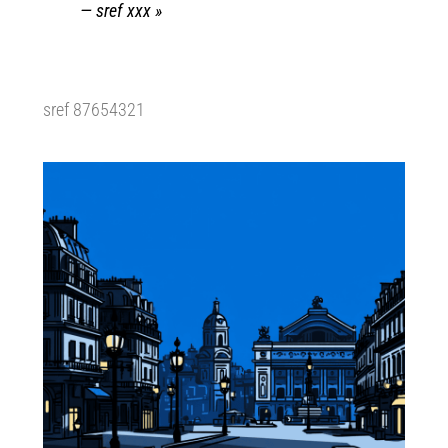
— sref xxx »
sref 87654321