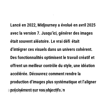
Lanc
é en 2022,
Midjourney
a
évolu
é
en
avril
2025
avec la version 7. Jusqu’ici, générer des images
était souvent aléatoire. Le vrai
défi
était
d’i
ntégrer ces visuels dans un univers cohérent.
Des fonctionnalités optimisent le travail créatif et
offrent un meilleur contrôle du style, une idéation
accélérée. Découvrez comment rendre la
production d’images plus systématique et l’aligner
précisément sur vos objectifs.
n
Image générée par Midjourney v7