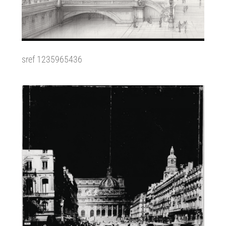
sref 1235965436