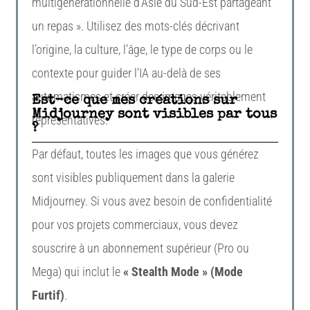
multigénérationnelle d’Asie du Sud-Est partageant
un repas ». Utilisez des mots-clés décrivant
l’origine, la culture, l’âge, le type de corps ou le
contexte pour guider l’IA au-delà de ses
automatismes et créer des images véritablement
Est-ce que mes créations sur
Midjourney sont visibles par tous
représentatives.
?
Par défaut, toutes les images que vous générez
sont visibles publiquement dans la galerie
Midjourney. Si vous avez besoin de confidentialité
pour vos projets commerciaux, vous devez
souscrire à un abonnement supérieur (Pro ou
Mega) qui inclut le
« Stealth Mode » (Mode
Furtif)
.