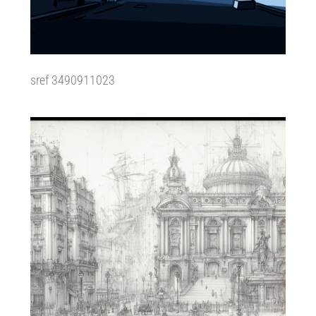
sref 3490911023