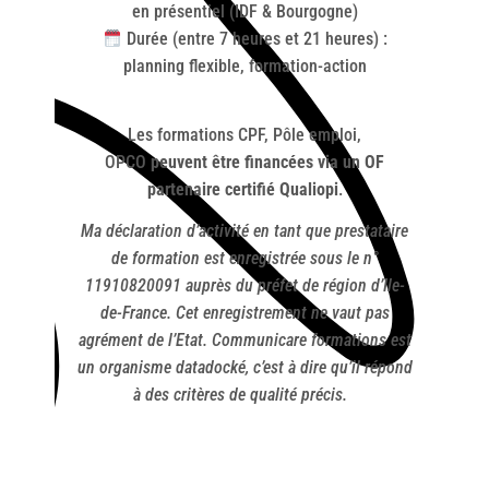
en présentiel (IDF & Bourgogne)
Durée (entre 7 heures et 21 heures) :
planning flexible, formation-action
Les formations CPF, Pôle emploi,
OPCO
peuvent être financées via un OF
partenaire certifié Qualiopi
.
Ma déclaration d’activité en tant que prestataire
de formation est enregistrée sous le n°
11910820091 auprès du préfet de région d’Ile-
de-France. Cet enregistrement ne vaut pas
agrément de l’Etat. Communicare formations est
un organisme datadocké, c’est à dire qu’il répond
à des critères de qualité précis.