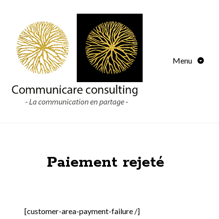
Aller
au
contenu
Menu
Paiement rejeté
[customer-area-payment-failure /]