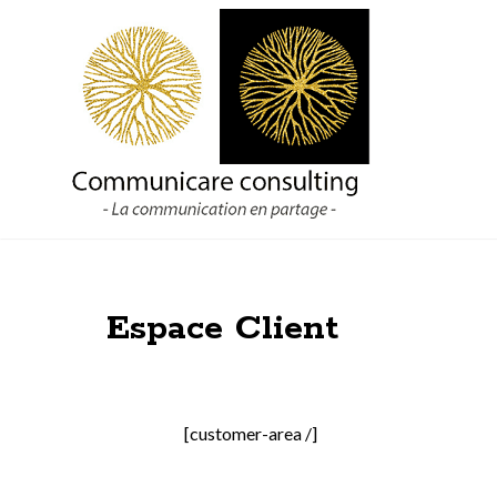
Aller
au
contenu
Espace Client
[customer-area /]